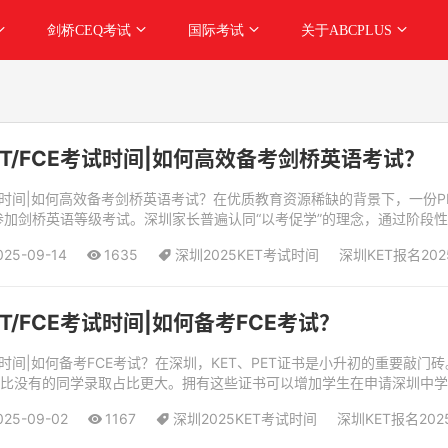
剑桥CEQ考试
国际考试
关于ABCPLUS
PET/FCE考试时间|如何高效备考剑桥英语考试？
FCE考试时间|如何高效备考剑桥英语考试？在优质教育资源稀缺的背景下，
加剑桥英语等级考试。深圳家长普遍认同“以考促学”的理念，通过阶段性
两个考...
025-09-14
1635
深圳2025KET考试时间
深圳KET报名20
PET/FCE考试时间|如何备考FCE考试？
FCE考试时间|如何备考FCE考试？在深圳，KET、PET证书是小升初的重
学生比没有的同学录取占比更大。拥有这些证书可以增加学生在申请深圳中
校。备考剑...
025-09-02
1167
深圳2025KET考试时间
深圳KET报名20