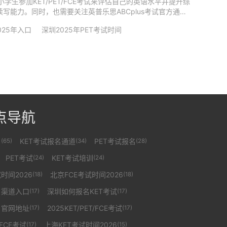
中小学生参加KET/PET/FCE考试来评估自己的英语水平并提升综
读写能力。同时，也需要关注英普乐思ABCplus考试官方通知
025年入口
深圳2025年PET考试时间
点导航
名
KET考试报名通道
PET考试报名
(65)
(34)
(28)
PET考试
KET考试培训
(24)
(24)
时间2026
北京FCE考试时间2026
(18)
(18)
名渠道入口
深圳如何报名KET考试
(17)
(17)
名官网地址
2025KET/PET/FCE考试
(17)
(17)
/FCE考试
上海KET考试时间2026
(17)
(15)