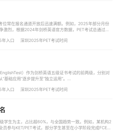
点考位常在报名通道开放后迅速满额。例如，2025年部分月份
争激烈，根据2024年剑桥英语官方数据，PET考试总通过率
25年入口
深圳2025年PET考试时间
inaryEnglishTest）作为剑桥英语五级证书考试的前两级，分别对
础应用”逐步提升至“独立运用”。...
25年入口
深圳2025年PET考试时间
报名
3-5年级学生为主，占比超60%，与全国趋势一致。例如，某机构2
全员参与KET/PET考试，部分学生甚至在小学阶段完成FCE