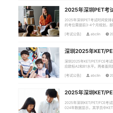
2025年深圳PET
2025年深圳PET考试时间安
的考位需提前3-4个月规划，
为73.7%，但获得高分（卓越或
[
考试公告
]
abclin
2
深圳2025年KET/
深圳2025年KET/PET/FCE考
应欧标A2和B1水平。两者虽同
[
考试公告
]
abclin
2
2025年深圳KET/
2025年深圳KET/PET/F
024年数据显示，其学员中KE
（词汇量6000词）。例...