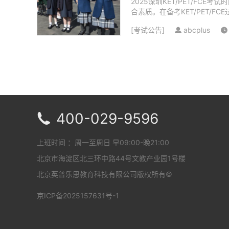
2025深圳KET/PET/FC
合素质。在备考KET/PET/
以确保获取最新的考试信息。..
[
考试公告
]
abcplus
400-029-9596

上班时间 ：周一至周日 早09:00-晚21:00
北京市海淀区北三环中路44号文教产业园1号楼
北京英普乐思教育科技有限公司版权所有©
京ICP备2025157631号-1