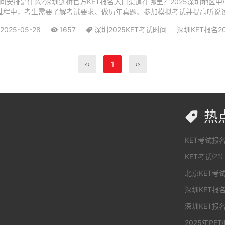
E考试时间安排是什么?深圳剑桥官方KET报名入口渠道在哪里？2025深圳地区
FCE过程中，考生需要了解考试要求、做历年真题、参加模拟考试并提高听说
.
2025-05-28
1657
深圳2025KET考试时间
深圳KET报名2
‹‹
1
››
热

KET考试报
KET考试
(25)
北京KET考试
深圳KET报
深圳KET报
2025年PET