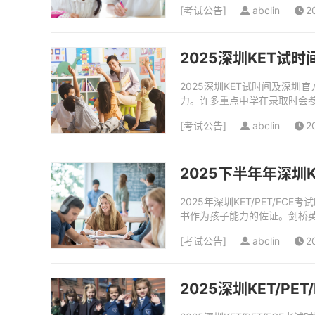
[
考试公告
]
abclin
2
2025深圳KET试
2025深圳KET试时间及深
力。许多重点中学在录取时会参
理语法知识点和训练阅读理解能
[
考试公告
]
abclin
2
2025下半年年深圳K
2025年深圳KET/PET/
书作为孩子能力的佐证。剑桥英
[
考试公告
]
abclin
2
2025深圳KET/P