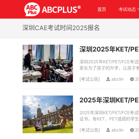
首页
考试动态
深圳CAE考试时间2025报名
深圳2025年KET/
深圳2025年KET/PET/
家长为了孩子的升学，让孩子参
毕业水平，若能在小学阶段完成这
[
考试公告
]
abclin
2
​2025年深圳KET/
2025年深圳KET/PET/
证书，有KET、PET成绩的
学的限制，通过点招进入理想的学
[
考试公告
]
abclin
2