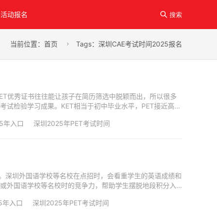
活动报名

搜索
当前位置：
首页
Tags：深圳CAE考试时间2025报名

一份PET优秀证书往往能让孩子在简历筛选中脱颖而出，所以很多
考试检验学习成果。KET相当于初中毕业水平，PET接近高中
25年入口
深圳2025年PET考试时间
要敲门砖。深圳外国语学校等名校在点招时，会看重学生的英语成绩和
学或外国语学校等名校时的竞争力，帮助学生摆脱地段积分入
25年入口
深圳2025年PET考试时间