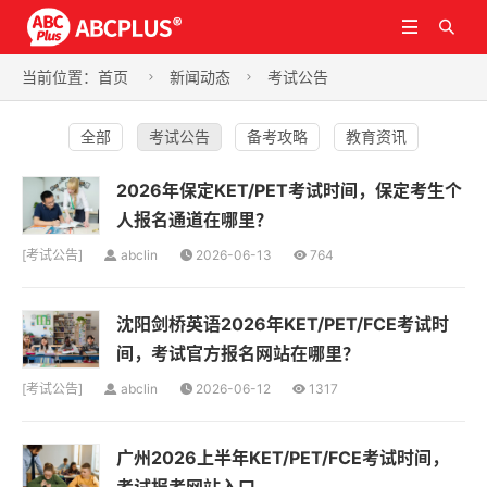


当前位置：
首页
新闻动态
考试公告


全部
考试公告
备考攻略
教育资讯
2026年保定KET/PET考试时间，保定考生个
人报名通道在哪里？
[
考试公告
]
abclin
2026-06-13
764
沈阳剑桥英语2026年KET/PET/FCE考试时
间，考试官方报名网站在哪里？
[
考试公告
]
abclin
2026-06-12
1317
广州2026上半年KET/PET/FCE考试时间，