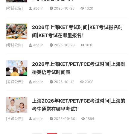
[
考试公告
]
abclin
2025-10-28
1620
2026年上海KET考试时间|KET考试报名时
间|KET考试在哪里报名！
[
考试公告
]
abclin
2025-10-20
1018
2026年上海KET/PET/FCE考试时间|上海剑
桥英语考试时间表
[
考试公告
]
abclin
2025-10-12
2098
上海2026年KET/PET/FCE考试时间|上海的
考生通常在哪里考试？
[
考试公告
]
abclin
2025-09-30
1864