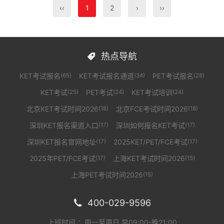
‹‹
1
2
›
››
热点导航

KET考试报名
KET考试报名通道
PET考试报名
(65)
(34)
(28)
KET考试
PET考试
KET考试培训
(25)
(24)
(24)
北京KET考试时间2026
北京FCE考试时间2026
(18)
(18)
深圳KET报名渠道入口
深圳如何报名KET考试
(17)
(17)
深圳KET报名官网地址
2025KET/PET/FCE考试
(17)
(17)
2025年PET/FCE考试
上海KET考试时间2026
(17)
(15)
上海PET考试时间2026
(15)
400-029-9596

上班时间 ：周一至周日 早09:00-晚21:00