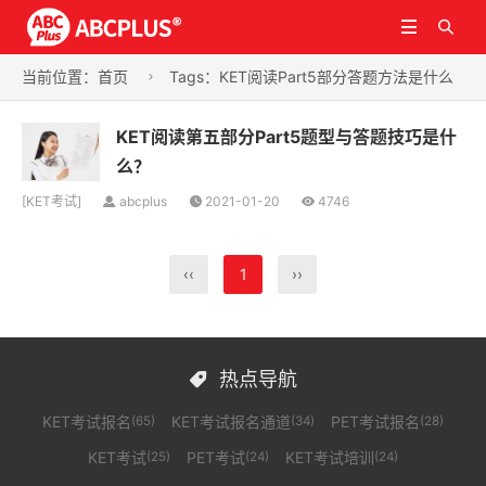


当前位置：
首页
Tags：KET阅读Part5部分答题方法是什么

KET阅读第五部分Part5题型与答题技巧是什
么？
[
KET考试
]
abcplus
2021-01-20
4746
‹‹
1
››
热点导航

KET考试报名
KET考试报名通道
PET考试报名
(65)
(34)
(28)
KET考试
PET考试
KET考试培训
(25)
(24)
(24)