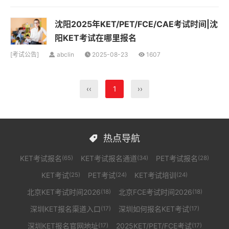
沈阳2025年KET/PET/FCE/CAE考试时间|沈
阳KET考试在哪里报名
[
考试公告
]
abclin
2025-08-23
1607
‹‹
1
››
热点导航

KET考试报名
KET考试报名通道
PET考试报名
(65)
(34)
(28)
KET考试
PET考试
KET考试培训
(25)
(24)
(24)
北京KET考试时间2026
北京FCE考试时间2026
(18)
(18)
深圳KET报名渠道入口
深圳如何报名KET考试
(17)
(17)
深圳KET报名官网地址
2025KET/PET/FCE考试
(17)
(17)