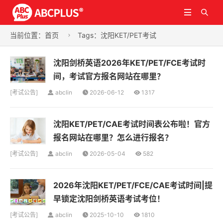


当前位置：
首页
Tags：沈阳KET/PET考试

沈阳剑桥英语2026年KET/PET/FCE考试时
间，考试官方报名网站在哪里？
[
考试公告
]
abclin
2026-06-12
1317
沈阳KET/PET/CAE考试时间表公布啦！官方
报名网站在哪里？怎么进行报名？
[
考试公告
]
abclin
2026-05-04
582
2026年沈阳KET/PET/FCE/CAE考试时间|提
早锁定沈阳剑桥英语考试考位！
[
考试公告
]
abclin
2025-10-10
1810