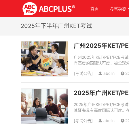
首页
考试动态
2025年下半年广州KET考试
广州2025年KET/
广州2025年KET/PET/
有高度的国际认可度，被全球
初阶段，KET/PET证书几乎成了
[
考试公告
]
abclin
2
2025年广州KET/
2025年广州KET/PET/FC
其证书具有高度国际认可度。在
年广州KET考试场次覆盖6月...
[
考试公告
]
abclin
2