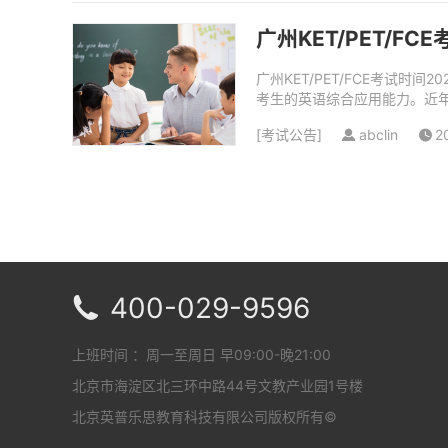
广州KET/PET/F
广州KET/PET/FCE考试
考生的英语综合应用能力。近年来
容量有限，根据各考点的报名人.
[
考试公告
]
abclin
2
400-029-9596

上班时间 ：周一至周日 早09:00-晚21:00
北京市海淀区北三环中路44号文教产业园1号楼
北京英普乐思教育科技有限公司版权所有©