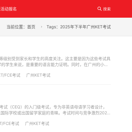
活动报名

搜索
当前位置：
首页
Tags：2025年下半年广州KET考试

和FCE等级别受到家长和学生的高度关注。这主要是因为这些考试具
学的学生来说，是重要的语言能力证明。同时，在广州的小升
ET/FCE考试
广州KET考试
剑桥通用五级考试（CEQ）的入门级考试，专为非英语母语学习者设计，
国际学校或出国留学家庭的青睐。考试时间与竞争激烈2025
ET/FCE考试
广州KET考试