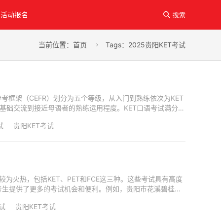
活动报名

搜索
当前位置：
首页
Tags：2025贵阳KET考试

同参考框架（CEFR）划分为五个等级，从入门到熟练依次为KET
覆盖从基础交流到接近母语者的熟练运用程度。KET口语考试满分为
试
贵阳KET考试
试较为火热，包括KET、PET和FCE这三种。这些考试具有高度
考生提供了更多的考试机会和便利。例如，贵阳市花溪碧桂园
考试
贵阳KET考试