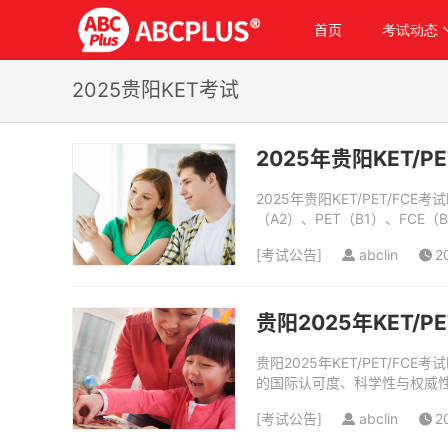
首页
考试动态
2025贵阳KET考试
2025年贵阳KET/
2025年贵阳KET/PET/
（A2）、PET（B1）、FC
45分，由两位考官评分...
[
考试公告
]
abclin
2
贵阳2025年KET/
贵阳2025年KET/PET/
的国际认可度、科学性与权威
国际学校、贵阳中天北京小学等
[
考试公告
]
abclin
2