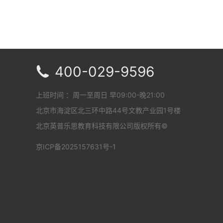
400-029-9596

上班时间 ：周一至周日 早09:00-晚21:00
北京市海淀区北三环中路44号文教产业园1号楼
北京英普乐思教育科技有限公司版权所有©
京ICP备2025157631号-1