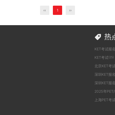
‹‹
1
››
热

KET考试报
KET考试
(25)
北京KET考试
深圳KET报
深圳KET报
2025年PET
上海PET考试