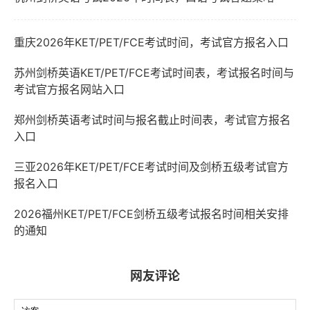
重庆2026年KET/PET/FCE考试时间，考试官方报名入口
苏州剑桥英语KET/PET/FCE考试时间表，考试报名时间与
考试官方报名网站入口
郑州剑桥英语考试时间与报名截止时间表，考试官方报名
入口
三亚2026年KET/PET/FCE考试时间及剑桥五级考试官方
报名入口
2026福州KET/PET/FCE剑桥五级考试报名时间相关安排
的通知
网友评论