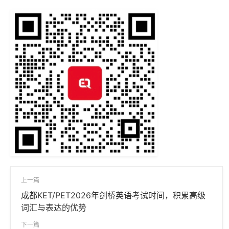
上一篇
成都KET/PET2026年剑桥英语考试时间，积累高级
词汇与表达的优势
下一篇