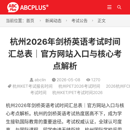


当前位置：
首页
新闻动态
考试公告
正文



杭州2026年剑桥英语考试时间
汇总表｜官方网站入口与核心考
点解析
abclin
2026-05-08
1270
杭州KET考试报名时间
杭州PET2026考试时间
2026杭州FC
考试时间
杭州KET/PET考试时间2026
杭州2026年剑桥英语考试时间汇总表｜官方网站入口与核
心考点解析。杭州的剑桥英语考试热度居高不下，成为学
生接轨国际教育的重要途径。考试权威认证，全球认可度
高，与国际课程、留学申请无缝衔接。杭州国际学校采用