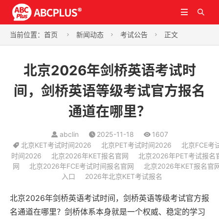


当前位置：
首页
新闻动态
考试公告
正文



北京2026年剑桥英语考试时
间，剑桥英语等级考试官方报名
通道在哪里？
abclin
2025-11-18
1607
北京KET考试时间2026
北京PET考试时间2026
北京FCE考
时间2026
北京2026年KET报名官网
北京2026年PET考试报名
网
北京2026年FCE考试时间报名官网
北京2026年KET报名官
入口
2026年北京KET考试报名
北京2026年剑桥英语考试时间，剑桥英语等级考试官方报
名通道在哪里？剑桥体系本身就是一个权威、稳定的学习