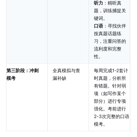
听力
：精听真
题，训练捕捉关
键词。
口语
：寻找伙伴
按真题话题练
习，注重问答的
流利度和完整
性。
第三阶段：冲刺
全真模拟与查
每周完成1-2套计
模考
漏补缺
时真题，分析所
有错题。针对弱
项（如写作某个
部分）进行专项
强化。考前进行
2-3次完整的口语
模考。