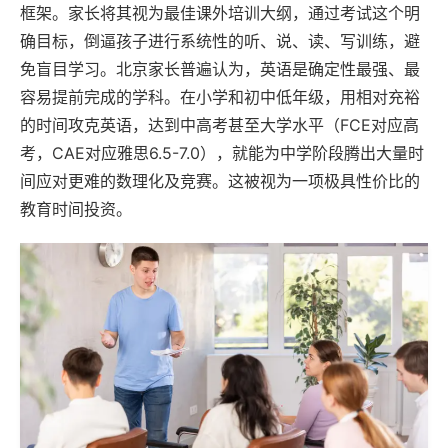
框架。家长将其视为最佳课外培训大纲，通过考试这个明
确目标，倒逼孩子进行系统性的听、说、读、写训练，避
免盲目学习。北京家长普遍认为，英语是确定性最强、最
容易提前完成的学科。在小学和初中低年级，用相对充裕
的时间攻克英语，达到中高考甚至大学水平（FCE对应高
考，CAE对应雅思6.5-7.0），就能为中学阶段腾出大量时
间应对更难的数理化及竞赛。这被视为一项极具性价比的
教育时间投资。