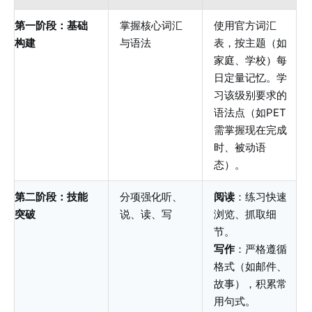
第一阶段：基础
掌握核心词汇
使用官方词汇
构建
与语法
表，按主题（如
家庭、学校）每
日定量记忆。学
习该级别要求的
语法点（如PET
需掌握现在完成
时、被动语
态）。
第二阶段：技能
分项强化听、
阅读
：练习快速
突破
说、读、写
浏览、抓取细
节。
写作
：严格遵循
格式（如邮件、
故事），积累常
用句式。