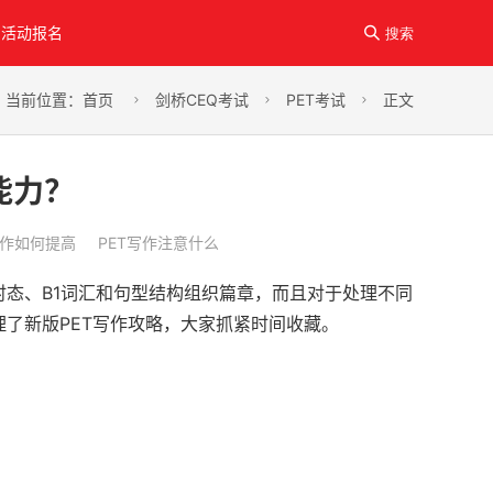
活动报名

搜索
当前位置：
首页
剑桥CEQ考试
PET考试
正文



能力？
写作如何提高
PET写作注意什么
种时态、B1词汇和句型结构组织篇章，而且对于处理不同
了新版PET写作攻略，大家抓紧时间收藏。