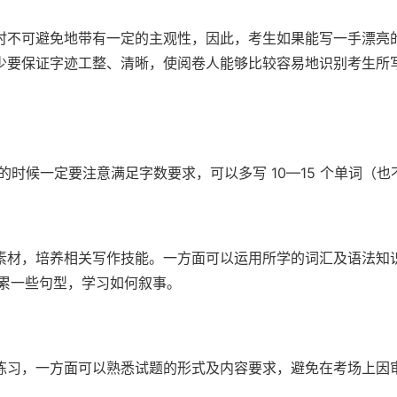
时不可避免地带有一定的主观性，因此，考生如果能写一手漂亮
少要保证字迹工整、清晰，使阅卷人能够比较容易地识别考生所
作的时候一定要注意满足字数要求，可以多写 10—15 个单词
素材，培养相关写作技能。一方面可以运用所学的词汇及语法知
积累一些句型，学习如何叙事。
练习，一方面可以熟悉试题的形式及内容要求，避免在考场上因审